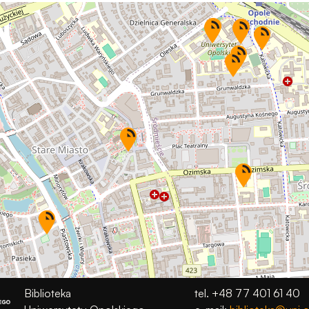
Aby nasza
strona
internetowa
działała jak
najlepiej
podczas
twojego
przejścia na nią.
Jeśli odrzucisz
te pliki cookie,
niektóre funkcje
znikną ze strony
internetowej.
Marketing
Udostępniając
swoje
zainteresowania i
Biblioteka
tel. +48 77 401 61 40
zachowania