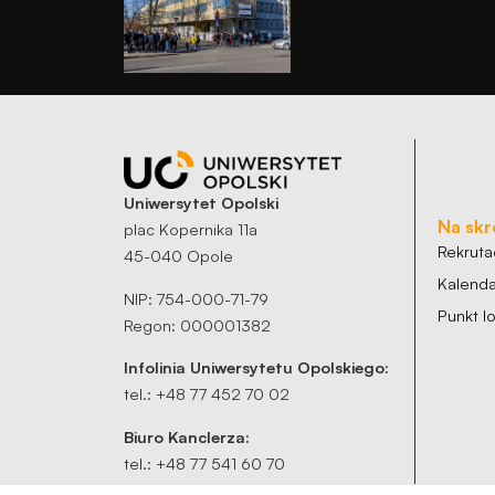
Uniwersytet Opolski
Na skr
plac Kopernika 11a
Rekruta
45-040 Opole
Kalenda
NIP: 754-000-71-79
Punkt 
Regon: 000001382
Infolinia Uniwersytetu Opolskiego:
tel.: +48 77 452 70 02
Biuro Kanclerza:
tel.: +48 77 541 60 70
sekretariat@uni.opole.pl