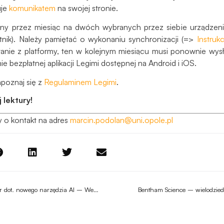
do
uje
komunikatem
na swojej stronie.
funkcjonowania
strony
ny przez miesiąc na dwóch wybranych przez siebie urządzeniac
internetowej.
tnik). Należy pamiętać o wykonaniu synchronizacji (=>
Instrukc
anie z platformy, ten w kolejnym miesiącu musi ponownie wys
 bezpłatnej aplikacji Legimi dostępnej na Android i iOS.
Statystyka
Abyśmy mogli
poznaj się z
Regulaminem Legimi
.
poprawić
 lektury!
funkcjonalność
i strukturę
y o kontakt na adres
marcin.podolan@uni.opole.pl
strony
internetowej,
na podstawie
tego, jak
strona jest
używana.
Dostęp testowy i webinar dot. nowego narzędzia AI – Web of Science Research Assistant
Bentham Science – wielodzie
Doświadczenie