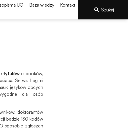
sopisma UO
Baza wiedzy
Kontakt
Szukaj
e
tytułów
e-booków,
siąca. Serwis Legimi
o nauki języków obcych
wygodne dla osób
wników, doktorantów
ycji będzie 130 kodów
 O sposobie zgłoszeń