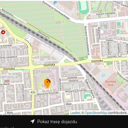
, ©
contributors
Leaflet
OpenStreetMap
Pokaż trasę dojazdu