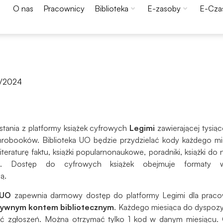
O nas
Pracownicy
Biblioteka
E-zasoby
E-Cza
/2024
tania z platformy książek cyfrowych
Legimi
zawierającej tysiąc
robooków. Biblioteka UO będzie przydzielać kody każdego mie
 literaturę faktu, książki popularnonaukowe, poradniki, książki d
h. Dostęp do cyfrowych książek obejmuje formaty 
Konieczne
ą.
Te pliki cookie
nie są
 UO
zapewnia darmowy dostęp do platformy Legimi dla praco
opcjonalne. Są
tywnym kontem bibliotecznym
. Każdego miesiąca do dyspoz
one potrzebne
ć zgłoszeń. Można otrzymać tylko 1 kod w danym miesiącu.