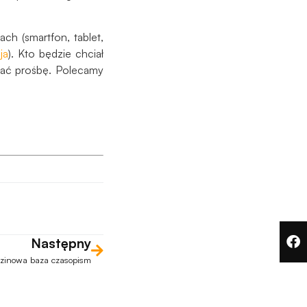
h (smartfon, tablet,
ja
). Kto będzie chciał
łać prośbę. Polecamy
Następny
dzinowa baza czasopism