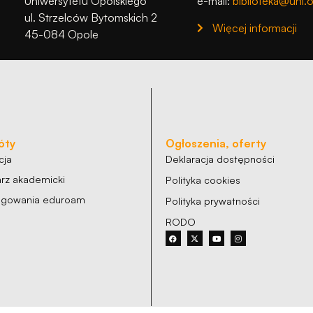
Uniwersytetu Opolskiego
e-mail:
biblioteka@uni.o
podczas
ul. Strzelców Bytomskich 2
odwiedzania naszej
Więcej informacji
strony, zwiększasz
45-084 Opole
szansę na
zobaczenie
spersonalizowanych
treści i ofert.
óty
Ogłoszenia, oferty
cja
Deklaracja dostępności
rz akademicki
Polityka cookies
logowania eduroam
Polityka prywatności
RODO