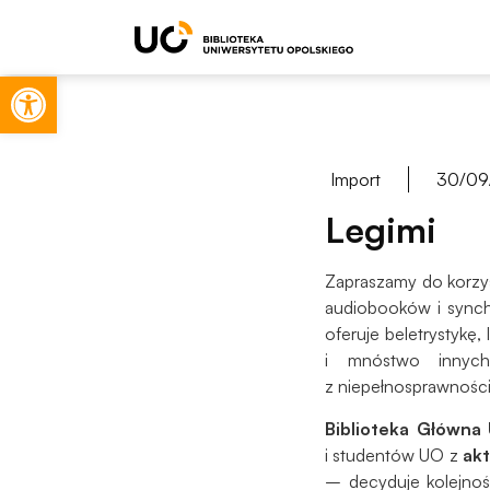
Otwórz pasek narzędzi
Import
30/09
Legimi
Zapraszamy do korzys
audiobooków i synch
oferuje beletrystykę,
i mnóstwo innyc
z niepełnosprawności
Biblioteka Główna
i studentów UO z
ak
– decyduje kolejnoś