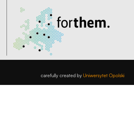
carefully created by
Uniwersytet Opolski