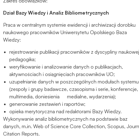
Zakres obowiązków:
do
funkcjonowania
Dział Bazy Wiedzy i Analiz Bibliometrycznych
strony
internetowej.
Praca w centralnym systemie ewidencji i archiwizacji dorobku
naukowego pracowników Uniwersytetu Opolskiego Baza
Wiedzy:
Statystyka
Abyśmy mogli
rejestrowanie publikacji pracowników z dyscypliny naukowe
poprawić
pedagogika;
funkcjonalność
weryfikowanie i analizowanie danych o publikacjach,
i strukturę
aktywnościach i osiągnięciach pracowników UO;
strony
uzupełnianie danych w poszczególnych modułach systemu
internetowej,
(zespoły i grupy badawcze, czasopisma i serie, konferencje,
na podstawie
multimedia, doniesienia medialne, wydarzenia);
tego, jak
generowanie zestawień i raportów;
strona jest
opieka merytoryczna nad redaktorami Bazy Wiedzy.
używana.
Wykonywanie analiz bibliometrycznych na podstawie baz
danych, m.in. Web of Science Core Collection, Scopus, Journ
Citation Reports.
Doświadczenie