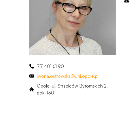
77 401 61 90
iwona
.ostrowska
@uni.opole.pl
Opole, ul. Strzelców Bytomskich 2, ​
pok. 130