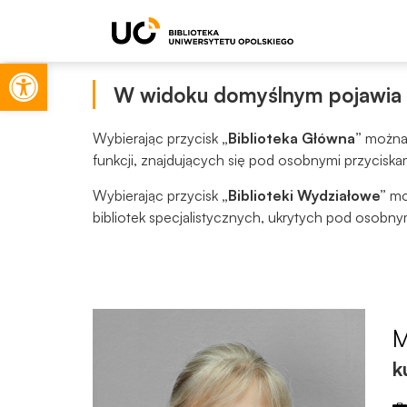
Otwórz pasek narzędzi
W widoku domyślnym pojawia si
Wybierając przycisk
„Biblioteka Główna”
można 
funkcji, znajdujących się pod osobnymi przyciska
Wybierając przycisk
„Biblioteki Wydziałowe”
moż
bibliotek specjalistycznych, ukrytych pod osobny
k