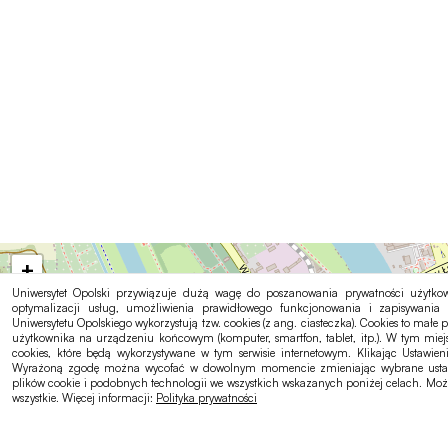
+
Uniwersytet Opolski przywiązuje dużą wagę do poszanowania prywatności użytkow
−
optymalizacji usług, umożliwienia prawidłowego funkcjonowania i zapisywania 
Uniwersytetu Opolskiego wykorzystują tzw. cookies (z ang. ciasteczka). Cookies to małe p
użytkownika na urządzeniu końcowym (komputer, smartfon, tablet, itp.). W tym mie
cookies, które będą wykorzystywane w tym serwisie internetowym. Klikając Ustawie
Wyrażoną zgodę można wycofać w dowolnym momencie zmieniając wybrane ustawien
plików cookie i podobnych technologii we wszystkich wskazanych poniżej celach. Moż
wszystkie. Więcej informacji:
Polityka prywatności