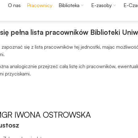
O nas
Pracownicy
Biblioteka
E-zasoby
E-Cza
ę pełna lista pracowników Biblioteki Uniw
zapoznać się z listą pracowników tej jednostki, mając możliwo
mi.
na analogicznie przejrzeć całą listę ich pracowników, ewentu
mi przyciskami.
Konieczne
Te pliki cookie
MGR
IWONA OSTROWSKA
nie są
ustosz
opcjonalne. Są
one potrzebne