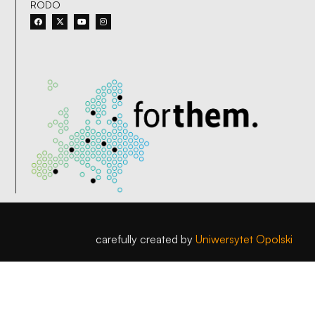
RODO
carefully created by
Uniwersytet Opolski