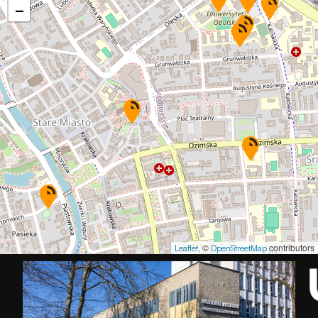
−
, ©
contributors
Leaflet
OpenStreetMap