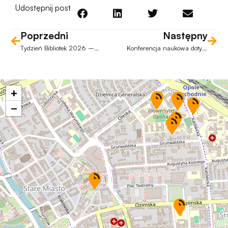
Udostępnij post
Poprzedni
Następny
Tydzień Bibliotek 2026 – „Biblioteka. Otwierasz. Odkrywasz”
Konferencja naukowa dotycząca Zdzisława Najdera i Josepha Conrada
+
−