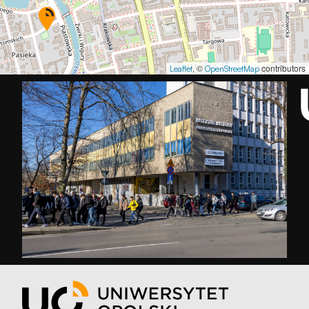
, ©
contributors
Leaflet
OpenStreetMap