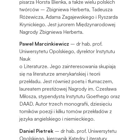
pisarza Horsta Bienka, a także wielu polskich
twórców – Zbigniewa Herberta, Tadeusza
Różewicza, Adama Zagajewskiego i Ryszarda
Krynickiego. Jest jurorem Międzynarodowej
Nagrody Zbigniewa Herberta.
Paweł Marcinkiewicz
– dr hab. prof.
Uniwersytetu Opolskiego, dyrektor Instytutu
Nauk
o Literaturze. Jego zainteresowania skupiają
się na literaturze amerykańskiej i teorii
przekładu. Jest również poetą i tłumaczem,
laureatem prestiżowej Nagrody im. Czesława
Miłosza, stypendystą Instytutu Goethego oraz
DAAD. Autor trzech monografii, dziesięciu
tomików poezji i kilku tomów przekładów z
języka angielskiego i niemieckiego.
Daniel Pietrek
– dr hab. prof. Uniwersytetu
Opolskiego, kierownik Katedry Literatury