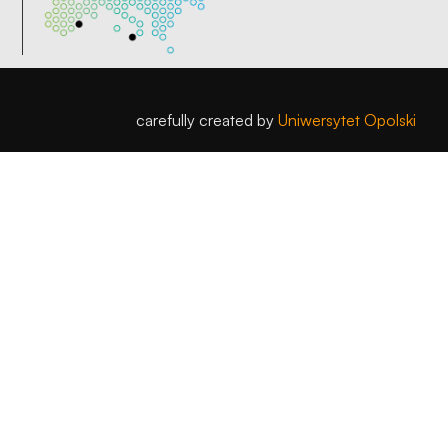
carefully created by
Uniwersytet Opolski