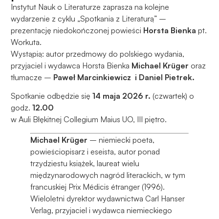
Instytut Nauk o Literaturze zaprasza na kolejne
wydarzenie z cyklu „Spotkania z Literaturą” –
prezentację niedokończonej powieści
Horsta Bienka
pt.
Workuta.
Wystąpią: autor przedmowy do polskiego wydania,
przyjaciel i wydawca Horsta Bienka
Michael Krüger
oraz
tłumacze –
Paweł Marcinkiewicz i Daniel Pietrek.
Spotkanie odbędzie się
14 maja
2026 r.
(czwartek) o
godz.
12.00
w Auli Błękitnej Collegium Maius UO, III piętro.
Michael Krüger
– niemiecki poeta,
powieściopisarz i eseista, autor ponad
trzydziestu książek, laureat wielu
międzynarodowych nagród literackich, w tym
francuskiej Prix Médicis étranger (1996).
Wieloletni dyrektor wydawnictwa Carl Hanser
Verlag, przyjaciel i wydawca niemieckiego