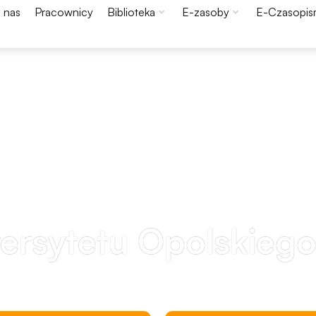
 nas
Pracownicy
Biblioteka
E-zasoby
E-Czasopi
wersytetu Opolskieg
Konieczne
Te pliki cookie
nie są
opcjonalne. Są
one potrzebne