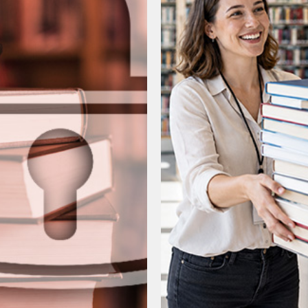
podczas
odwiedzania naszej
strony, zwiększasz
szansę na
zobaczenie
spersonalizowanych
treści i ofert.