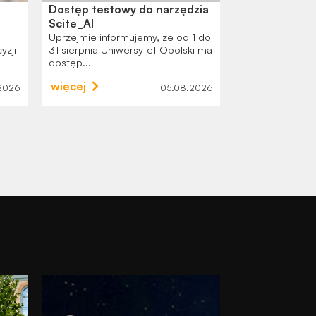
Dostęp testowy do narzędzia
Godziny otwar
Scite_AI
sierpniu
Uprzejmie informujemy, że od 1 do
Szanowni Państ
yzji
31 sierpnia Uniwersytet Opolski ma
że zamieszczon
dostęp...
pracy Bibli...
więcej
więcej
2026
05.08.2026