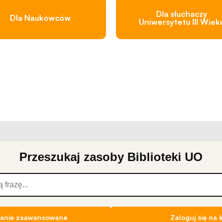
do
funkcjonowania
Dla słuchaczy
Dla Naukowców
Uniwersytetu III Wiek
strony
internetowej.
Statystyka
Abyśmy mogli
poprawić
funkcjonalność
i strukturę
strony
internetowej,
na podstawie
Przeszukaj zasoby Biblioteki UO
tego, jak
strona jest
używana.
Doświadczenie
anie zaawansowane
Zaloguj się na