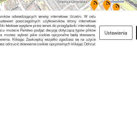
ników odwiedzających serwisy internetowe Uczelni. W celu
ustawień poszczególnych użytkowników, strony internetowe
liki tekstowe wysyłane przez serwis do przeglądarki internetowej
jscu możecie Państwo podjąć decyzję dotyczącą typów plików
Ustawienia
nia możesz wybrać jakie cookies opcjonalne będą stosowane.
ia. Klikając Zaakceptuj wszystko zgadzasz się na użycie
esz odrzucić stosowanie cookies opcjonalnych klikając Odrzuć
Biblioteka
tel. +48 77 401 61 40
Uniwersytetu Opolskiego
e-mail:
biblioteka@uni.o
ul. Strzelców Bytomskich 2