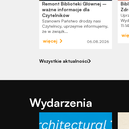
O - Czat z
Remont Biblioteki Głównej –
Bib
systent
ważne informacje dla
Zdr
 nawigacji
Czytelników
Uprz
Wyd
 biznesowe w
Szanowni Państwo drodzy nasi
11-14
uż w lipcu
Czytelnicy, uprzejmie informujemy,
że w związk...
wię
więcej
25.06.2026
06.08.2026
Wszystkie aktualności
Wydarzenia