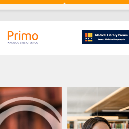
Aby nasza
strona
internetowa
działała jak
najlepiej
podczas
twojego
przejścia na nią.
Jeśli odrzucisz
te pliki cookie,
niektóre funkcje
znikną ze strony
internetowej.
Marketing
Udostępniając
swoje
zainteresowania i
zachowania