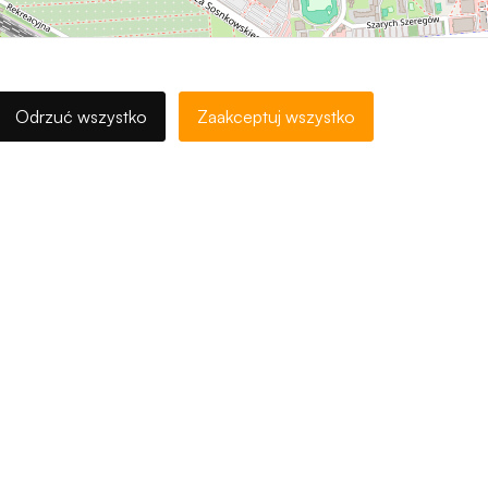
Odrzuć wszystko
Zaakceptuj wszystko
, ©
contributors
Leaflet
OpenStreetMap
Pokaż trasę dojazdu
pole.pl