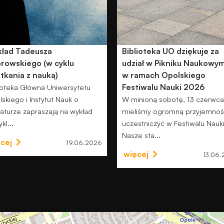
ład Tadeusza
Biblioteka UO dziękuje za
rowskiego (w cyklu
udział w Pikniku Naukowy
tkania z nauką)
w ramach Opolskiego
Festiwalu Nauki 2026
ioteka Główna Uniwersytetu
skiego i Instytut Nauk o
W minioną sobotę, 13 czerwca
raturze zapraszają na wykład
mieliśmy ogromną przyjemno
kl...
uczestniczyć w Festiwalu Nauki
Nasze sta...
cej
19.06.2026
więcej
13.06