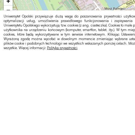
+
−
Uniwersytet Opolski przywiązuje dużą wagę do poszanowania prywatności użytkow
optymalizacji usług, umożliwienia prawidłowego funkcjonowania i zapisywania 
Uniwersytetu Opolskiego wykorzystują tzw. cookies (z ang. ciasteczka). Cookies to małe p
użytkownika na urządzeniu końcowym (komputer, smartfon, tablet, itp.). W tym mie
cookies, które będą wykorzystywane w tym serwisie internetowym. Klikając Ustawie
Wyrażoną zgodę można wycofać w dowolnym momencie zmieniając wybrane ustawien
plików cookie i podobnych technologii we wszystkich wskazanych poniżej celach. Moż
wszystkie. Więcej informacji:
Polityka prywatności