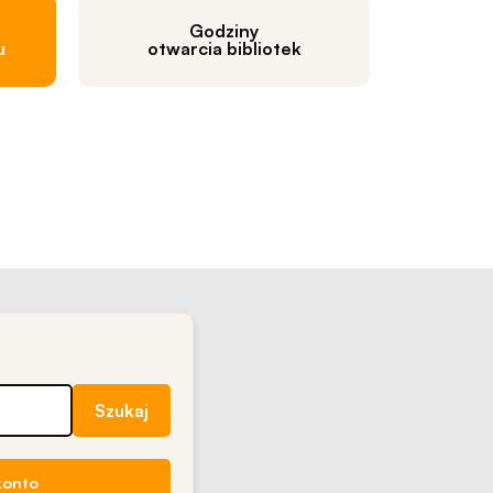
Godziny
u
otwarcia bibliotek
 konto