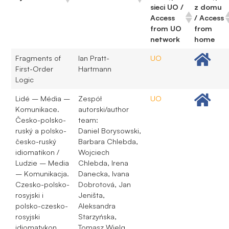
sieci UO /
z domu
Access
/ Access
from UO
from
network
home
Fragments of
Ian Pratt-
UO
First-Order
Hartmann
Logic
Lidé – Média –
Zespół
UO
Komunikace.
autorski/author
Česko-polsko-
team:
ruský a polsko-
Daniel Borysowski,
česko-ruský
Barbara Chlebda,
idiomatikon /
Wojciech
Ludzie – Media
Chlebda, Irena
– Komunikacja.
Danecka, Ivana
Czesko-polsko-
Dobrotová, Jan
rosyjski i
Jeništa,
polsko-czesko-
Aleksandra
rosyjski
Starzyńska,
idiomatykon
Tomasz Wielg