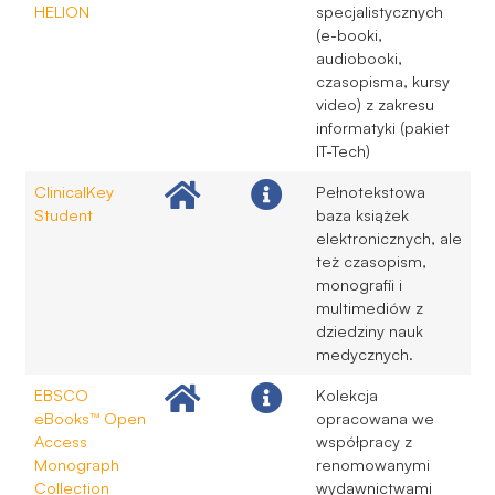
HELION
specjalistycznych
(e-booki,
audiobooki,
czasopisma, kursy
video) z zakresu
informatyki (pakiet
IT-Tech)
ClinicalKey
Pełnotekstowa
Student
baza książek
elektronicznych, ale
też czasopism,
monografii i
multimediów z
dziedziny nauk
medycznych.
EBSCO
Kolekcja
eBooks™ Open
opracowana we
Access
współpracy z
Monograph
renomowanymi
Collection
wydawnictwami