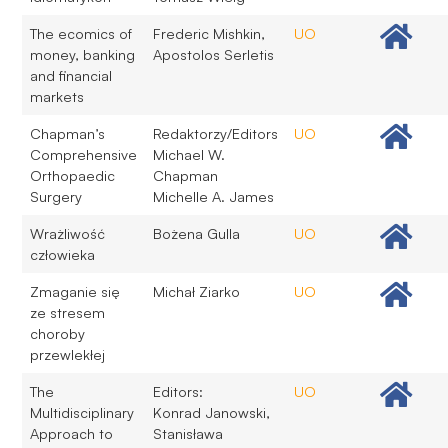
The ecomics of
Frederic Mishkin,
UO
money, banking
Apostolos Serletis
and financial
markets
Chapman’s
Redaktorzy/Editors
UO
Comprehensive
Michael W.
Orthopaedic
Chapman
Surgery
Michelle A. James
Wrażliwość
Bożena Gulla
UO
człowieka
Zmaganie się
Michał Ziarko
UO
ze stresem
choroby
przewlekłej
The
Editors:
UO
Multidisciplinary
Konrad Janowski,
Approach to
Stanisława