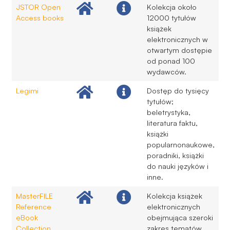
JSTOR Open
Kolekcja około
Access books
12000 tytułów
książek
elektronicznych w
otwartym dostępie
od ponad 100
wydawców.
Legimi
Dostęp do tysięcy
tytułów;
beletrystyka,
literatura faktu,
książki
popularnonaukowe,
poradniki, książki
do nauki języków i
inne.
MasterFILE
Kolekcja książek
Reference
elektronicznych
eBook
obejmująca szeroki
Collection
zakres tematów.