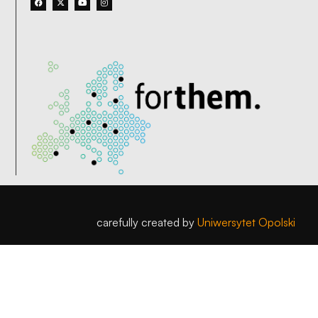
carefully created by
Uniwersytet Opolski