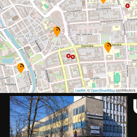
, ©
contributors
Leaflet
OpenStreetMap