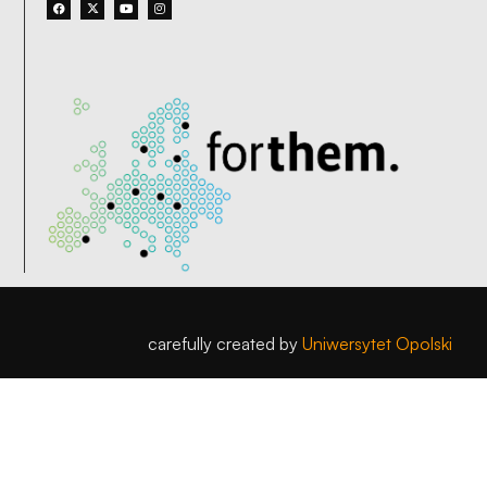
carefully created by
Uniwersytet Opolski