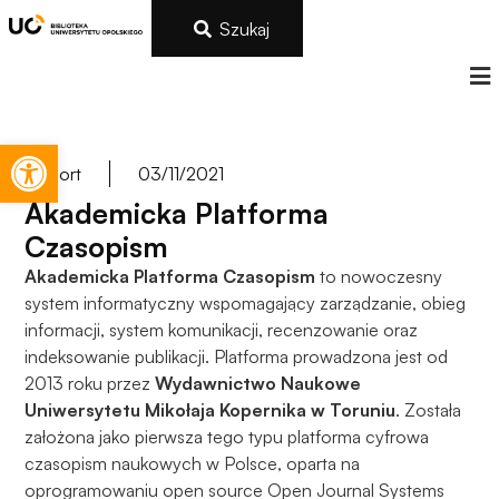
Szukaj
Otwórz pasek narzędzi
Import
03/11/2021
Akademicka Platforma
Czasopism
Akademicka Platforma Czasopism
to nowoczesny
system informatyczny wspomagający zarządzanie, obieg
informacji, system komunikacji, recenzowanie oraz
indeksowanie publikacji. Platforma prowadzona jest od
2013 roku przez
Wydawnictwo Naukowe
Uniwersytetu Mikołaja Kopernika w Toruniu
. Została
założona jako pierwsza tego typu platforma cyfrowa
czasopism naukowych w Polsce, oparta na
oprogramowaniu open source Open Journal Systems