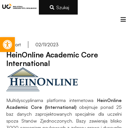
Szukaj
Otwórz pasek narzędzi
Import
02/11/2023
HeinOnline Academic Core
International
Multidyscyplinarna platforma internetowa
HeinOnline
Academic Core (International)
obejmuje ponad 25
baz danych zaprojektowanych specjalnie dla uczelni
spoza Stanów Zjednoczonych. Bazy zawierają blisko
3000 czasopism naukowych z zakresu prawa i dyscyplin