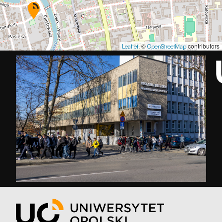
, ©
contributors
Leaflet
OpenStreetMap