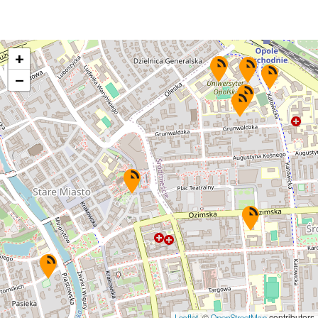
+
−
, ©
contributors
Leaflet
OpenStreetMap