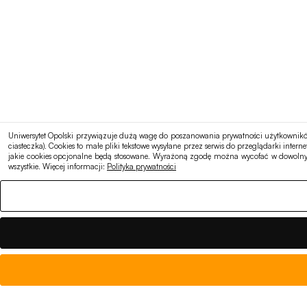
Uniwersytet Opolski przywiązuje dużą wagę do poszanowania prywatności użytkowników 
ciasteczka). Cookies to małe pliki tekstowe wysyłane przez serwis do przeglądarki in
jakie cookies opcjonalne będą stosowane. Wyrażoną zgodę można wycofać w dowolnym
wszystkie. Więcej informacji:
Polityka prywatności