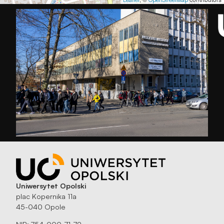
Uniwersytet Opolski
plac Kopernika 11a
45-040 Opole
NIP: 754-000-71-79