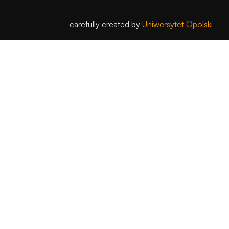
carefully created by
Uniwersytet Opolski