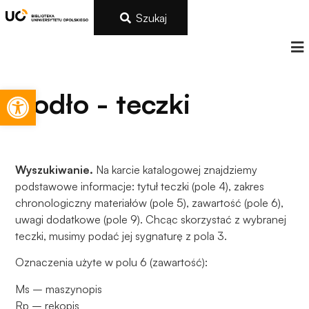
Szukaj
Otwórz pasek narzędzi
Rodło - teczki
Wyszukiwanie.
Na karcie katalogowej znajdziemy
podstawowe informacje: tytuł teczki (pole 4), zakres
chronologiczny materiałów (pole 5), zawartość (pole 6),
uwagi dodatkowe (pole 9). Chcąc skorzystać z wybranej
teczki, musimy podać jej sygnaturę z pola 3.
Oznaczenia użyte w polu 6 (zawartość):
Ms – maszynopis
Rp – rękopis