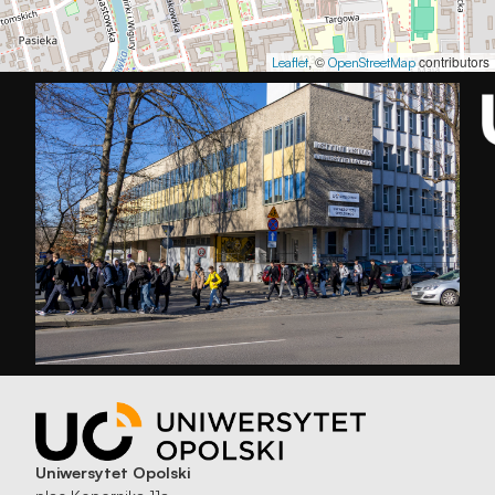
, ©
contributors
Leaflet
OpenStreetMap
Uniwersytet Opolski