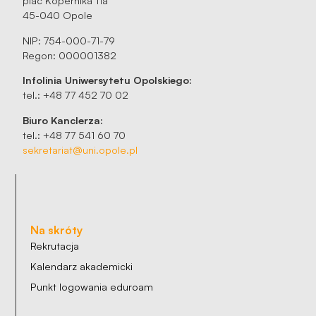
plac Kopernika 11a
45-040 Opole
NIP: 754-000-71-79
Regon: 000001382
Infolinia Uniwersytetu Opolskiego:
tel.: +48 77 452 70 02
Biuro Kanclerza:
tel.: +48 77 541 60 70
sekretariat@uni.opole.pl
Na skróty
Rekrutacja
Kalendarz akademicki
Punkt logowania eduroam