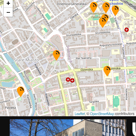
+
−
, ©
contributors
Leaflet
OpenStreetMap