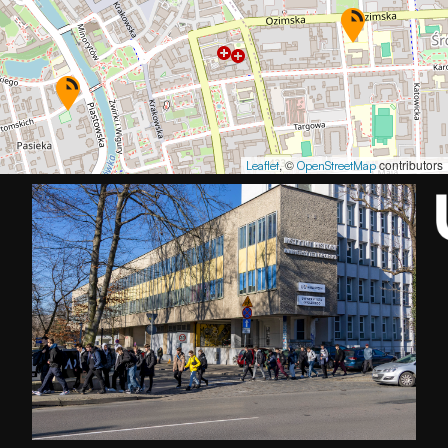
, ©
contributors
Leaflet
OpenStreetMap