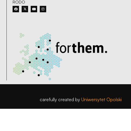
RODO
carefully created by
Uniwersytet Opolski