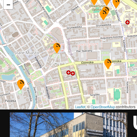
−
, ©
contributors
Leaflet
OpenStreetMap