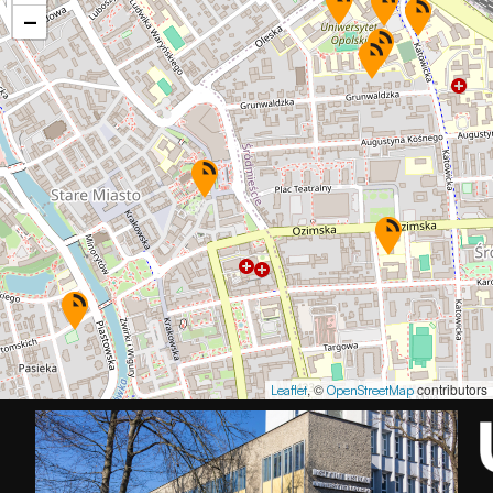
−
, ©
contributors
Leaflet
OpenStreetMap