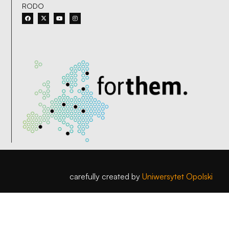
RODO
carefully created by
Uniwersytet Opolski