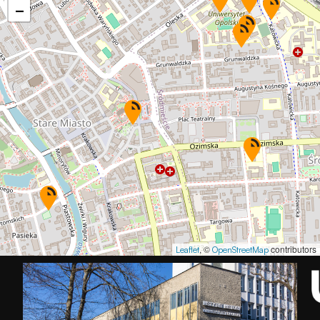
−
, ©
contributors
Leaflet
OpenStreetMap