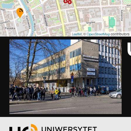
, ©
contributors
Leaflet
OpenStreetMap