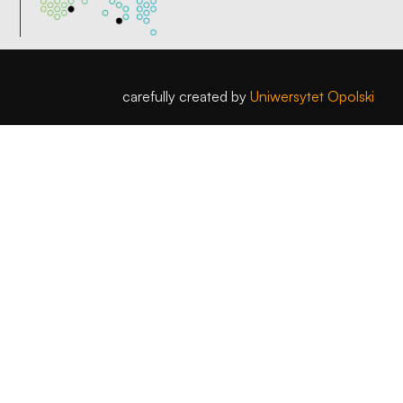
carefully created by
Uniwersytet Opolski