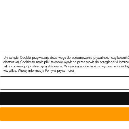
Uniwersytet Opolski przywiązuje dużą wagę do poszanowania prywatności użytkowników 
ciasteczka). Cookies to małe pliki tekstowe wysyłane przez serwis do przeglądarki in
jakie cookies opcjonalne będą stosowane. Wyrażoną zgodę można wycofać w dowolnym
wszystkie. Więcej informacji:
Polityka prywatności