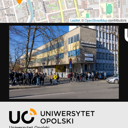
, ©
contributors
Leaflet
OpenStreetMap
Uniwersytet Opolski