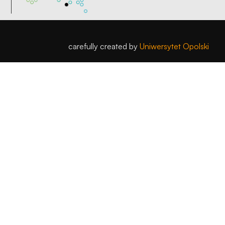
carefully created by
Uniwersytet Opolski