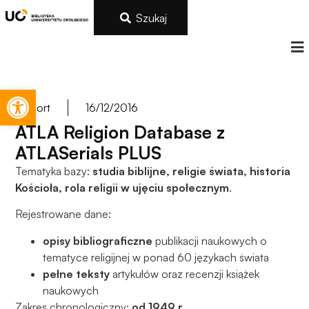
Szukaj
Otwórz pasek narzędzi
Import
16/12/2016
ATLA Religion Database z
ATLASerials PLUS
Tematyka bazy:
studia biblijne, religie świata, historia
Kościoła, rola religii w ujęciu społecznym
.
Rejestrowane dane:
opisy bibliograficzne
publikacji naukowych o
tematyce religijnej w ponad 60 językach świata
pełne teksty
artykułów oraz recenzji książek
naukowych
Zakres chronologiczny:
od 1949 r.